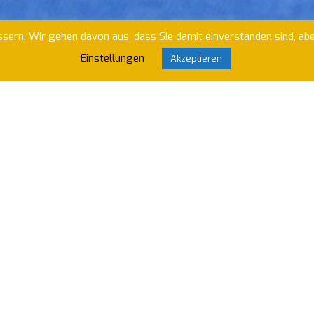
sern. Wir gehen davon aus, dass Sie damit einverstanden sind, ab
Einstellungen
Akzeptieren
erein Trier - Abte
es PST Trier! Egal ob Anfänger oder Profi, Männ
n Schnuppertraining, ist die Hockey-Abteilung des 