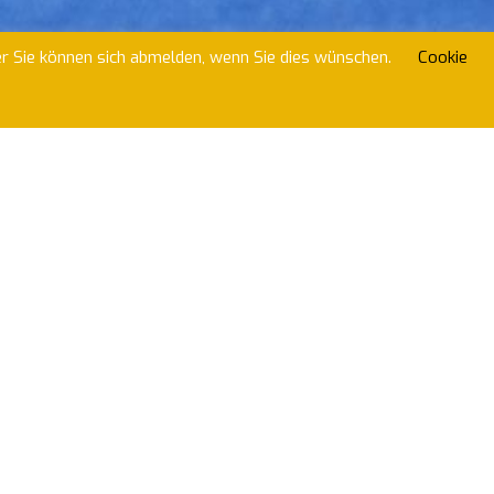
er Sie können sich abmelden, wenn Sie dies wünschen.
Cookie
ilung Hockey
lein oder Weiblein, jung wie alt, für
PST Trier offen. Ihr seid herzlich