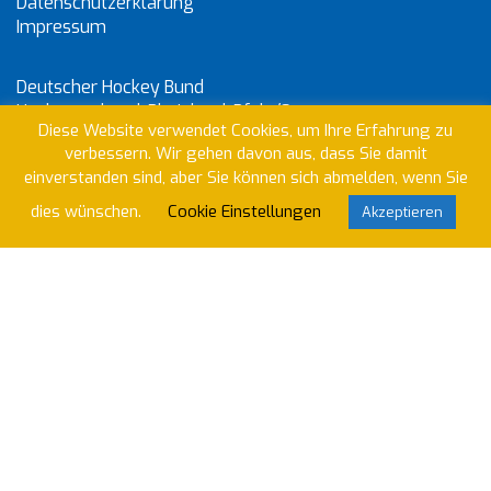
Datenschutzerklärung
Impressum
Deutscher Hockey Bund
Hockeyverband-Rheinland-Pfalz/Saar
Diese Website verwendet Cookies, um Ihre Erfahrung zu
Internationaler Hockey Verband
verbessern. Wir gehen davon aus, dass Sie damit
PST Trier – Hauptverein
einverstanden sind, aber Sie können sich abmelden, wenn Sie
dies wünschen.
Cookie Einstellungen
Akzeptieren
Wir nutzen Klubraum um unser Vereinsleben zu
organisieren. Willst du beitreten?