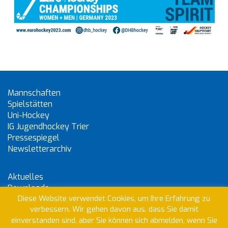
Mannschaften
Spielstätten
Uni-Hockey
IG Jugendhockey Trier
Pressespiegel
Newsletterarchiv
Aktuelles
Downloads
Diese Website verwendet Cookies, um Ihre Erfahrung zu
Sonderbeitrag Hockey
verbessern. Wir gehen davon aus, dass Sie damit
Kontakt
einverstanden sind, aber Sie können sich abmelden, wenn Sie
Datenschutzerklärung