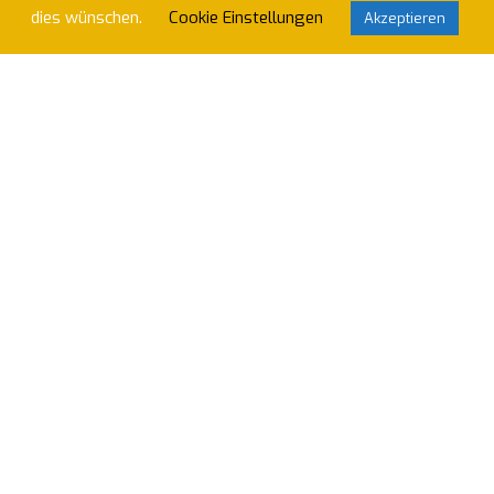
Impressum
dies wünschen.
Cookie Einstellungen
Akzeptieren
Deutscher Hockey Bund
Hockeyverband-Rheinland-Pfalz/Saar
Internationaler Hockey Verband
PST Trier – Hauptverein
Wir nutzen Klubraum um unser Vereinsleben zu
organisieren. Willst du beitreten?
Anfrage abschicken