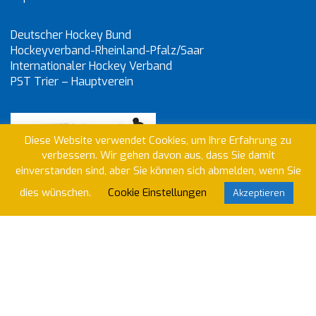
Deutscher Hockey Bund
Hockeyverband-Rheinland-Pfalz/Saar
Internationaler Hockey Verband
PST Trier – Hauptverein
Diese Website verwendet Cookies, um Ihre Erfahrung zu
verbessern. Wir gehen davon aus, dass Sie damit
einverstanden sind, aber Sie können sich abmelden, wenn Sie
dies wünschen.
Cookie Einstellungen
Akzeptieren
Wir nutzen Klubraum um unser Vereinsleben zu
organisieren. Willst du beitreten?