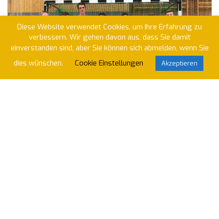
Diese Website verwendet Cookies, um Ihre Erfahrung zu
verbessern. Wir gehen davon aus, dass Sie damit
einverstanden sind, aber Sie können sich abmelden, wenn Sie
dies wünschen.
Cookie Einstellungen
Akzeptieren
Mannschaften
Spielstätten
Uni-Hockey
IG Jugendhockey Trier
Pressespiegel
Newsletterarchiv