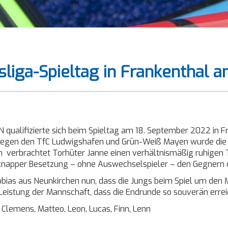
liga-Spieltag in Frankenthal 
qualifizierte sich beim Spieltag am 18. September 2022 in F
 gegen den TfC Ludwigshafen und Grün-Weiß Mayen wurde die 
erbrachtet Torhüter Janne einen verhältnismäßig ruhigen Tag.
z knapper Besetzung – ohne Auswechselspieler – den Gegnern 
obias aus Neunkirchen nun, dass die Jungs beim Spiel um den M
e Leistung der Mannschaft, dass die Endrunde so souverän errei
Clemens, Matteo, Leon, Lucas, Finn, Lenn