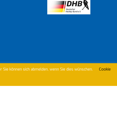
beitreten?
er Sie können sich abmelden, wenn Sie dies wünschen.
Cookie