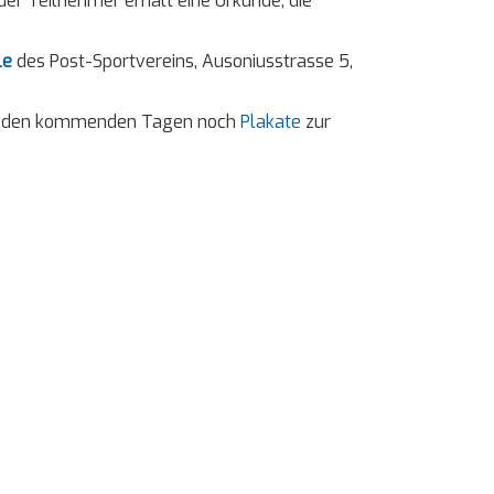
der Teilnehmer erhält eine Urkunde, die
le
des Post-Sportvereins, Ausoniusstrasse 5,
n in den kommenden Tagen noch
Plakate
zur