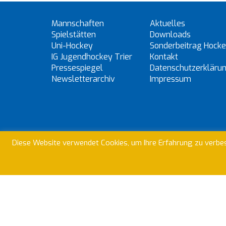
Mannschaften
Aktuelles
Spielstätten
Downloads
Uni-Hockey
Sonderbeitrag Hock
IG Jugendhockey Trier
Kontakt
Pressespiegel
Datenschutzerkläru
Newsletterarchiv
Impressum
Wir nutze
Diese Website verwendet Cookies, um Ihre Erfahrung zu verbes