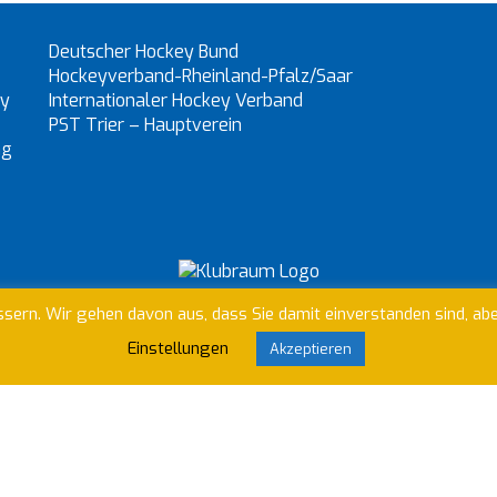
Deutscher Hockey Bund
Hockeyverband-Rheinland-Pfalz/Saar
ey
Internationaler Hockey Verband
PST Trier – Hauptverein
ng
n Klubraum um unser Vereinsleben zu organisieren. Willst du 
sern. Wir gehen davon aus, dass Sie damit einverstanden sind, ab
Einstellungen
Akzeptieren
Anfrage abschicken