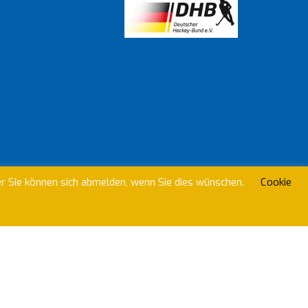
beitreten?
er Sie können sich abmelden, wenn Sie dies wünschen.
Cookie