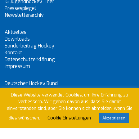
IG Jugendhockey Trier
Pressespiegel
Newsletterarchiv
Aktuelles
Downloads
Sonderbeitrag Hockey
Kontakt
Datenschutzerklärung
Impressum
Deutscher Hockey Bund
Hockeyverband-Rheinland-Pfalz/Saar
Diese Website verwendet Cookies, um Ihre Erfahrung zu
Internationaler Hockey Verband
verbessern. Wir gehen davon aus, dass Sie damit
PST Trier – Hauptverein
einverstanden sind, aber Sie können sich abmelden, wenn Sie
dies wünschen.
Cookie Einstellungen
Akzeptieren