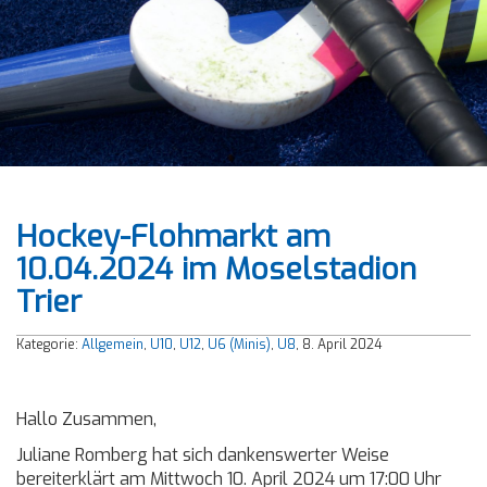
Hockey-Flohmarkt am
10.04.2024 im Moselstadion
Trier
Kategorie:
Allgemein
,
U10
,
U12
,
U6 (Minis)
,
U8
, 8. April 2024
Hallo Zusammen,
Juliane Romberg hat sich dankenswerter Weise
bereiterklärt am Mittwoch 10. April 2024 um 17:00 Uhr