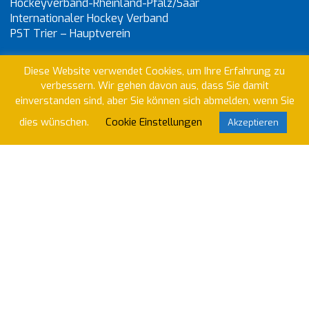
Hockeyverband-Rheinland-Pfalz/Saar
Internationaler Hockey Verband
PST Trier – Hauptverein
Diese Website verwendet Cookies, um Ihre Erfahrung zu
verbessern. Wir gehen davon aus, dass Sie damit
einverstanden sind, aber Sie können sich abmelden, wenn Sie
dies wünschen.
Cookie Einstellungen
Akzeptieren
Wir nutzen Klubraum um unser Vereinsleben zu
organisieren. Willst du beitreten?
Anfrage abschicken