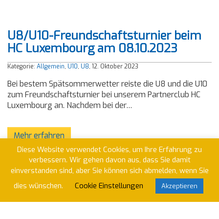
U8/U10-Freundschaftsturnier beim
HC Luxembourg am 08.10.2023
Kategorie:
Allgemein
,
U10
,
U8
, 12. Oktober 2023
Bei bestem Spätsommerwetter reiste die U8 und die U10
zum Freundschaftsturnier bei unserem Partnerclub HC
Luxembourg an. Nachdem bei der…
Mehr erfahren
Diese Website verwendet Cookies, um Ihre Erfahrung zu
verbessern. Wir gehen davon aus, dass Sie damit
einverstanden sind, aber Sie können sich abmelden, wenn Sie
dies wünschen.
Cookie Einstellungen
Männliche U10 Spieltag in Grünstadt
Akzeptieren
am 23.09.2023