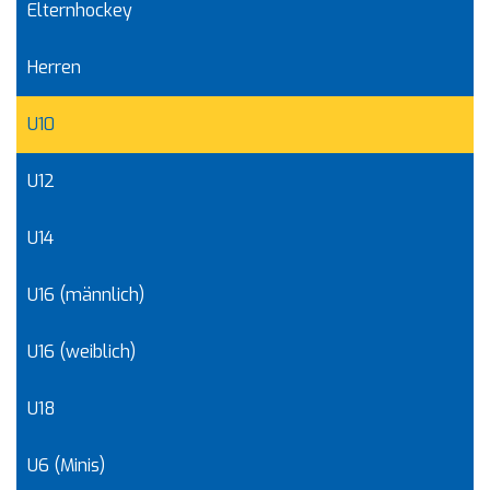
Elternhockey
Herren
U10
U12
U14
U16 (männlich)
U16 (weiblich)
U18
U6 (Minis)