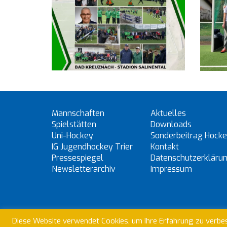
Mannschaften
Aktuelles
Spielstätten
Downloads
Uni-Hockey
Sonderbeitrag Hock
IG Jugendhockey Trier
Kontakt
Pressespiegel
Datenschutzerkläru
Newsletterarchiv
Impressum
Diese Website verwendet Cookies, um Ihre Erfahrung zu verbes