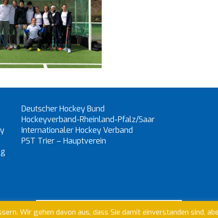
Deutscher Hockey Bund
Hockeyverband-Rheinland-Pfalz/Saar
ey
Internationaler Hockey Verband
PST Trier – Hauptverein
ng
sern. Wir gehen davon aus, dass Sie damit einverstanden sind, ab