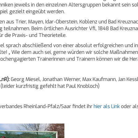
niken jeweils in den einzelnen Altersgruppen bekannt sein so
piel gezielt eingeübt werden.
en aus Trier, Mayen, Idar-Oberstein, Koblenz und Bad Kreuzna
g teilnahmen. Beim örtlichen Ausrichter VfL 1848 Bad Kreuzn
die Praxis- und Theorieteile.
l sprach abschließend von einer absolut erfolgreichen und 
lte! „ Wie dem auch sei, gerne würden wir solche Maßnahmen 
 hochengagierten Trainerinnen und Trainern können wir die He
LnR):
Georg Miesel, Jonathan Werner, Max Kaufmann, Jan Kessle
leider kurzfristig gefehlt hat Paul Knobloch)
yverbandes Rheinland-Pfalz/Saar findet ihr
hier als Link
oder al