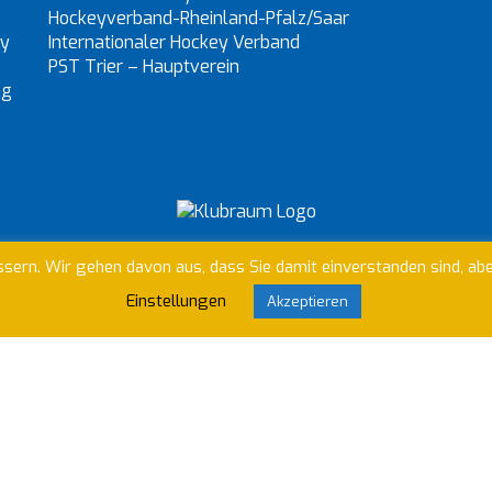
Hockeyverband-Rheinland-Pfalz/Saar
ey
Internationaler Hockey Verband
PST Trier – Hauptverein
ng
n Klubraum um unser Vereinsleben zu organisieren. Willst du 
sern. Wir gehen davon aus, dass Sie damit einverstanden sind, ab
Einstellungen
Akzeptieren
Anfrage abschicken