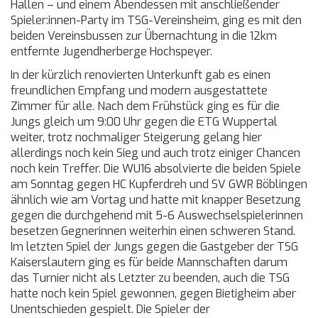
Hallen – und einem Abendessen mit anschließender
Spieler:innen-Party im TSG-Vereinsheim, ging es mit den
beiden Vereinsbussen zur Übernachtung in die 12km
entfernte Jugendherberge Hochspeyer.
In der kürzlich renovierten Unterkunft gab es einen
freundlichen Empfang und modern ausgestattete
Zimmer für alle. Nach dem Frühstück ging es für die
Jungs gleich um 9:00 Uhr gegen die ETG Wuppertal
weiter, trotz nochmaliger Steigerung gelang hier
allerdings noch kein Sieg und auch trotz einiger Chancen
noch kein Treffer. Die WU16 absolvierte die beiden Spiele
am Sonntag gegen HC Kupferdreh und SV GWR Böblingen
ähnlich wie am Vortag und hatte mit knapper Besetzung
gegen die durchgehend mit 5-6 Auswechselspielerinnen
besetzen Gegnerinnen weiterhin einen schweren Stand.
Im letzten Spiel der Jungs gegen die Gastgeber der TSG
Kaiserslautern ging es für beide Mannschaften darum
das Turnier nicht als Letzter zu beenden, auch die TSG
hatte noch kein Spiel gewonnen, gegen Bietigheim aber
Unentschieden gespielt. Die Spieler der