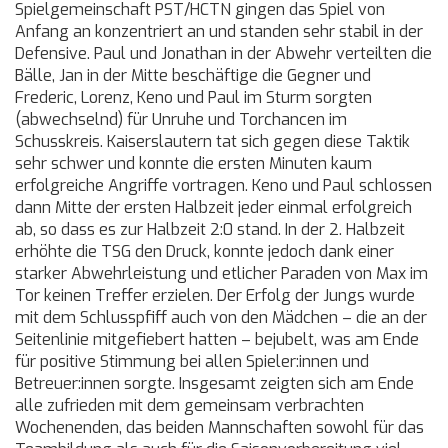
Spielgemeinschaft PST/HCTN gingen das Spiel von
Anfang an konzentriert an und standen sehr stabil in der
Defensive. Paul und Jonathan in der Abwehr verteilten die
Bälle, Jan in der Mitte beschäftige die Gegner und
Frederic, Lorenz, Keno und Paul im Sturm sorgten
(abwechselnd) für Unruhe und Torchancen im
Schusskreis. Kaiserslautern tat sich gegen diese Taktik
sehr schwer und konnte die ersten Minuten kaum
erfolgreiche Angriffe vortragen. Keno und Paul schlossen
dann Mitte der ersten Halbzeit jeder einmal erfolgreich
ab, so dass es zur Halbzeit 2:0 stand. In der 2. Halbzeit
erhöhte die TSG den Druck, konnte jedoch dank einer
starker Abwehrleistung und etlicher Paraden von Max im
Tor keinen Treffer erzielen. Der Erfolg der Jungs wurde
mit dem Schlusspfiff auch von den Mädchen – die an der
Seitenlinie mitgefiebert hatten – bejubelt, was am Ende
für positive Stimmung bei allen Spieler:innen und
Betreuer:innen sorgte. Insgesamt zeigten sich am Ende
alle zufrieden mit dem gemeinsam verbrachten
Wochenenden, das beiden Mannschaften sowohl für das