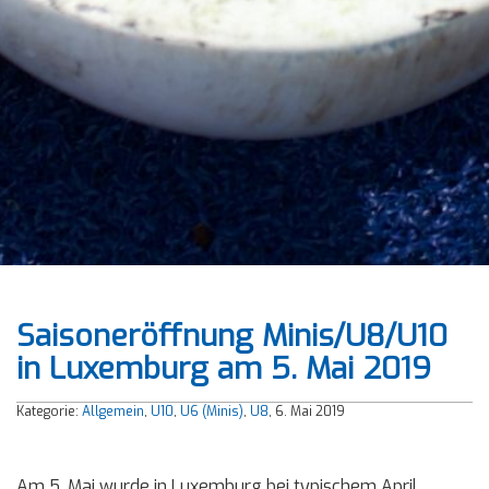
Saisoneröffnung Minis/U8/U10
in Luxemburg am 5. Mai 2019
Kategorie:
Allgemein
,
U10
,
U6 (Minis)
,
U8
, 6. Mai 2019
Am 5. Mai wurde in Luxemburg bei typischem April